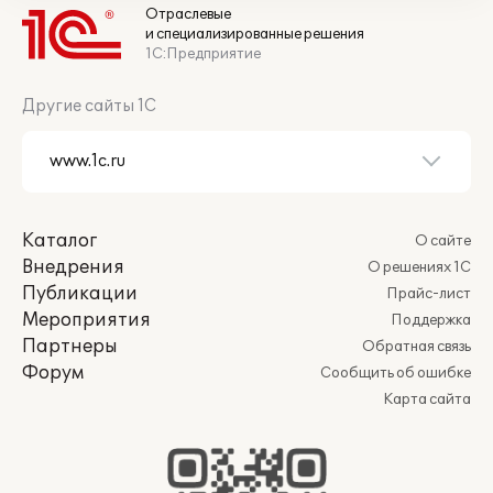
Отраслевые
и специализированные решения
1С:Предприятие
Другие сайты 1С
Каталог
О сайте
Внедрения
О решениях 1С
Публикации
Прайс-лист
Мероприятия
Поддержка
Партнеры
Обратная связь
Форум
Сообщить об ошибке
Карта сайта