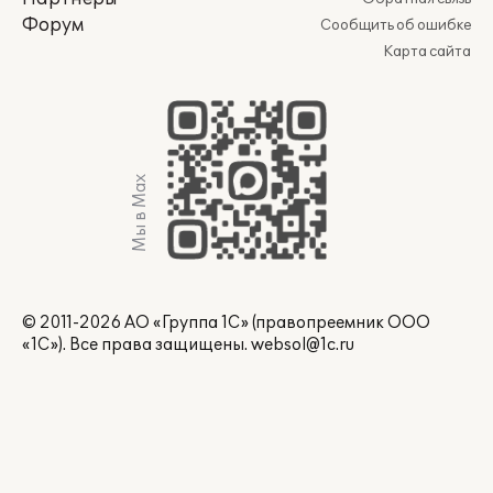
Форум
Сообщить об ошибке
Карта сайта
Мы в Max
© 2011-2026 АО «Группа 1С» (правопреемник ООО
«1С»). Все права защищены.
websol@1c.ru