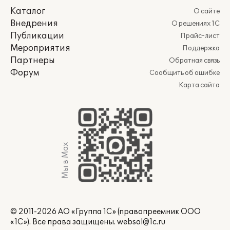
Каталог
О сайте
Внедрения
О решениях 1С
Публикации
Прайс-лист
Мероприятия
Поддержка
Партнеры
Обратная связь
Форум
Сообщить об ошибке
Карта сайта
Мы в Max
© 2011-2026 АО «Группа 1С» (правопреемник ООО
«1С»). Все права защищены.
websol@1c.ru