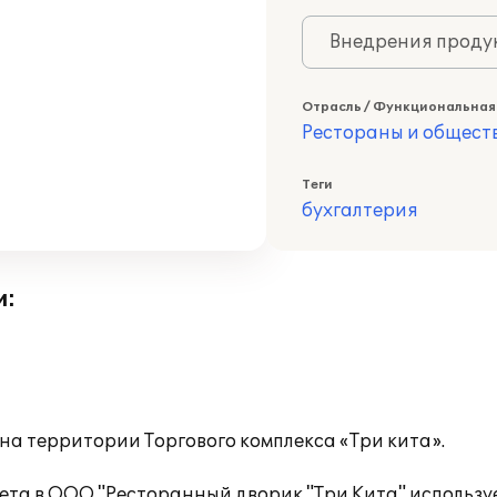
Внедрения продук
Отрасль / Функциональная
Рестораны и общест
Теги
бухгалтерия
и:
на территории Торгового комплекса «Три кита».
чета в ООО "Ресторанный дворик "Три Кита" использ