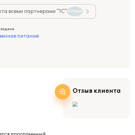
та всеми партнерами "1С"
575686
 задача
венное питание
Отзыв клиента
уется программный