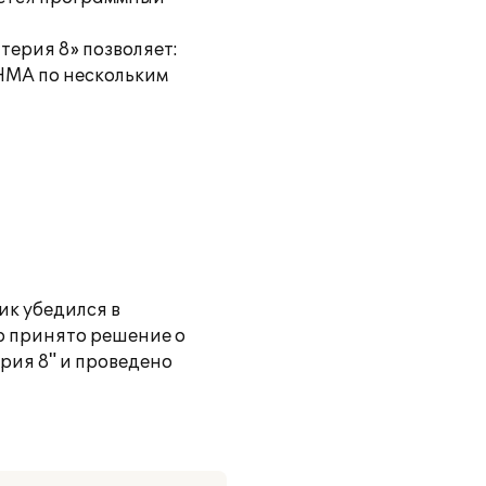
терия 8» позволяет:
НМА по нескольким
ик убедился в
о принято решение о
рия 8" и проведено