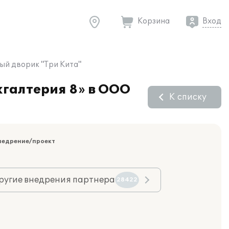
Корзина
Вход
ый дворик "Три Кита"
хгалтерия 8» в ООО
К списку
недрение/проект
ругие внедрения партнера
28422