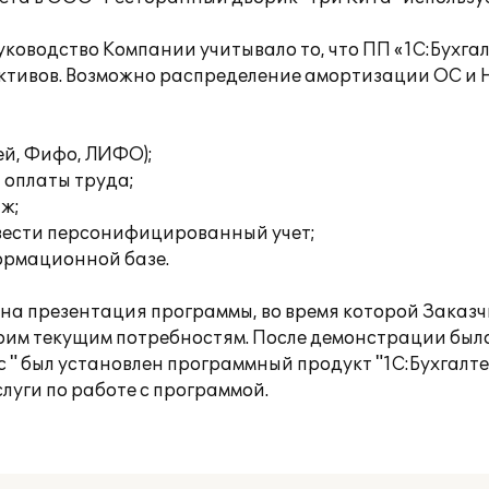
оводство Компании учитывало то, что ПП «1С:Бухгал
активов. Возможно распределение амортизации ОС и 
ей, Фифо, ЛИФО);
 оплаты труда;
аж;
вести персонифицированный учет;
формационной базе.
а презентация программы, во время которой Заказч
оим текущим потребностям. После демонстрации был
" был установлен программный продукт "1С:Бухгалте
луги по работе с программой.