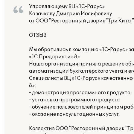
Управляющему ВЦ «1С-Рарус»
Казачкову Дмитрию Иосифовичу
от ООО "Ресторанны й дворик "Три Кита "
ОТЗЫВ
Мы обратились в компанию «1С-Рарус» з
«1С:Предприятие 8».
Наша организация приняла решение об и
автоматизации бухгалтерского учета и е
Специалисты ВЦ «1С-Рарус» качественно
8»:
- демонстрация программного продукта.
- установка программного продукта
- обучение пользователей принципам раб
- оказание консультационных услуг.
Коллектив ООО "Ресторанный дворик "Тр