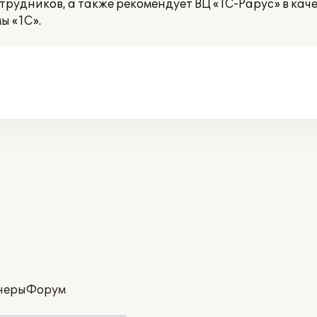
рудников, а также рекомендует ВЦ «1С-Рарус» в кач
ы «1С».
неры
Форум