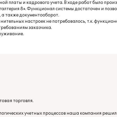
ной платы и кадрового учета. В ходе работ было прои
хгалтерия 8». Функционал системы достаточен и позв
, а также документооборот.
ительных настроек не потребовалось, т.к. функцион
требованиям заказчика.
луживание.
овая торговля.
логических учетных процессов наша компания реши