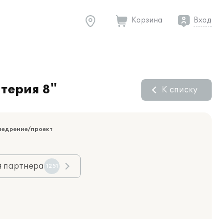
Корзина
Вход
терия 8"
К списку
недрение/проект
я партнера
1251