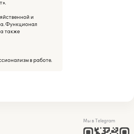
т».
зяйственной и
та. Функционал
 а также
сионализм в работе.
Мы в Telegram