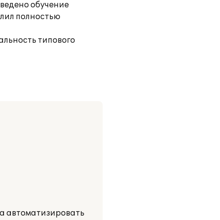
зведено обучение
олил полностью
альность типового
ла автоматизировать