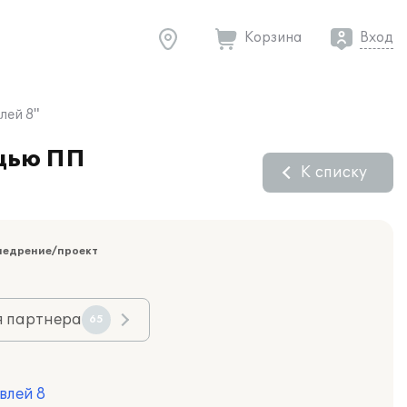
Корзина
Вход
лей 8"
ощью ПП
К списку
недрение/проект
я партнера
65
влей 8