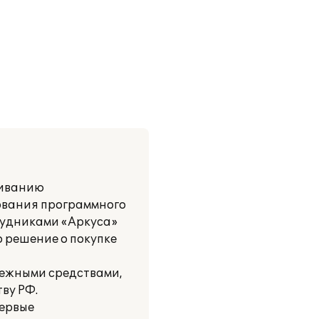
живанию
зования программного
рудниками «Аркуса»
о решение о покупке
нежными средствами,
ву РФ.
первые