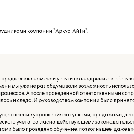
рудниками компании "Аркус-АйТи".
» предложила нам свои услуги по внедрению и обслу
емени мы уже не раз обдумывали возможность исполь
процессов. А после проведенной ответственными сот
лось и следа. И руководством компании было принят
осуществление управления закупками, продажами, де
еского учета, согласна действующему законодательст
ами было проведено обучение, позволившее, даже в