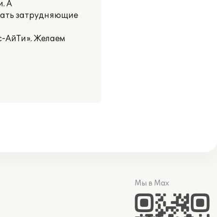
. А
ешать затрудняющие
с-АйТи». Желаем
Мы в Max