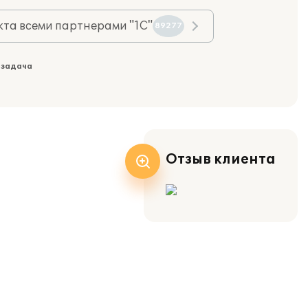
та всеми партнерами "1С"
89277
 задача
Отзыв клиента