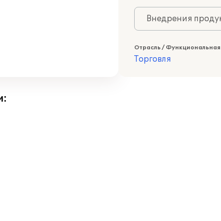
Внедрения продук
Отрасль / Функциональная
Торговля
и: