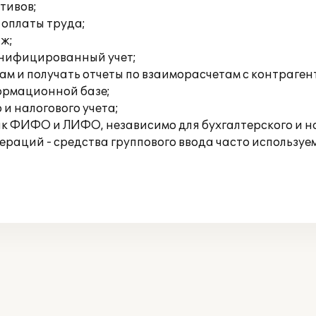
тивов;
 оплаты труда;
аж;
онифицированный учет;
ам и получать отчеты по взаиморасчетам с контраген
формационной базе;
 и налогового учета;
ак ФИФО и ЛИФО, независимо для бухгалтерского и на
раций - средства группового ввода часто используем