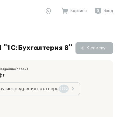
Корзина
Вход
 "1С:Бухгалтерия 8"
К списку
недрение/проект
фт
ругие внедрения партнера
3552