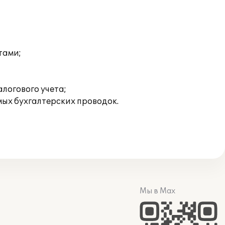
тами;
логового учета;
ых бухгалтерских проводок.
Мы в Max