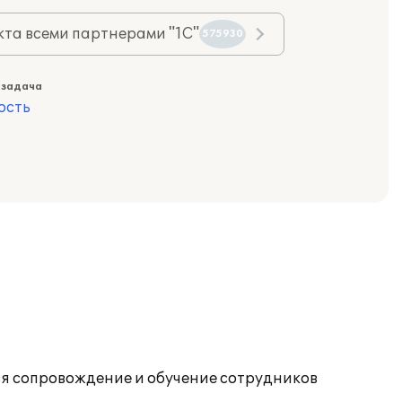
та всеми партнерами "1С"
575930
 задача
ость
ся сопровождение и обучение сотрудников