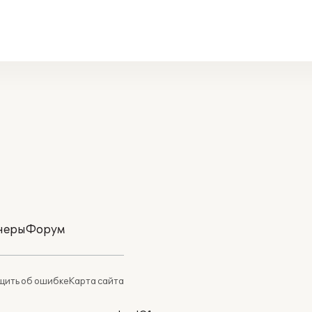
неры
Форум
ить об ошибке
Карта сайта