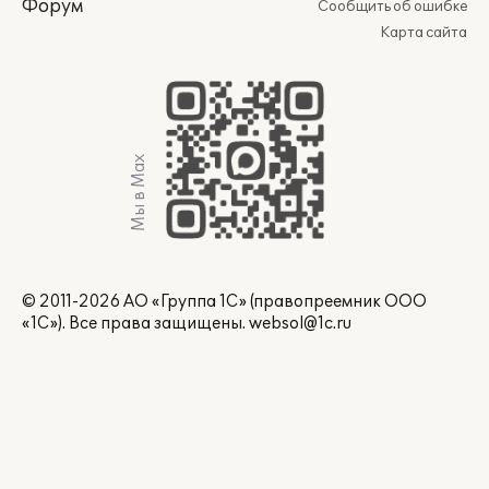
Форум
Сообщить об ошибке
Карта сайта
Мы в Max
© 2011-2026 АО «Группа 1С» (правопреемник ООО
«1С»). Все права защищены.
websol@1c.ru