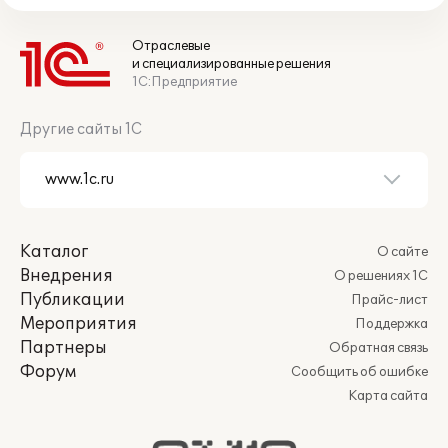
Отраслевые
и специализированные решения
1С:Предприятие
Другие сайты 1С
Каталог
О сайте
Внедрения
О решениях 1С
Публикации
Прайс-лист
Мероприятия
Поддержка
Партнеры
Обратная связь
Форум
Сообщить об ошибке
Карта сайта