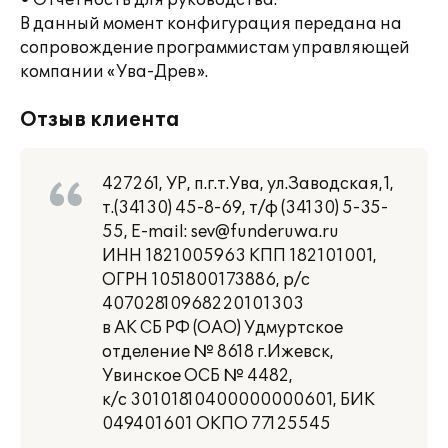
• Отчетность для руководства.
В данный момент конфигурация передана на
сопровождение программистам управляющей
компании «Ува-Древ».
Отзыв клиента
427261, УР, п.г.т.Ува, ул.Заводская,1,
т.(34130) 45-8-69, т/ф (34130) 5-35-
55, E-mail: sev@funderuwa.ru
ИНН 1821005963 КПП 182101001,
ОГРН 1051800173886, р/с
40702810968220101303
в АК СБ РФ (ОАО) Удмуртское
отделение № 8618 г.Ижевск,
Увинское ОСБ № 4482,
к/с 30101810400000000601, БИК
049401601 ОКПО 77125545