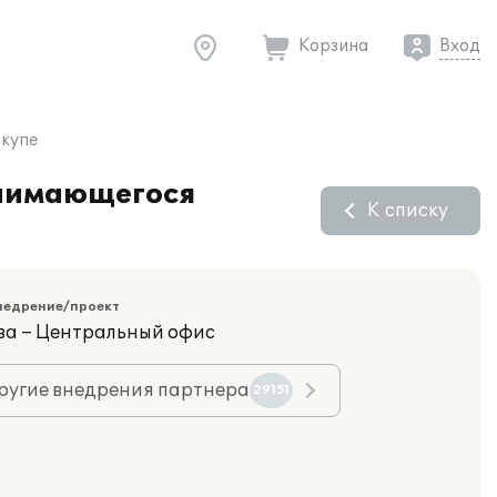
Корзина
Вход
-купе
занимающегося
К списку
недрение/проект
ва – Центральный офис
ругие внедрения партнера
29151