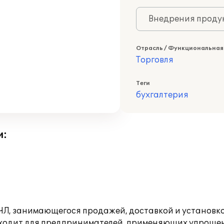
Внедрения продук
Отрасль / Функциональная
Торговля
Теги
бухгалтерия
и:
 ЧЛ, занимающегося продажей, доставкой и установк
одходит для предпринимателей, применяющих упроще