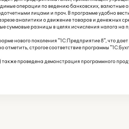
одимые операции по ведению банковских, валютные о
дотчетными лицами и проч. В программе удобно вести
зрезе аналитики о движение товаров и денежных сред
 суммовые разницы в целях исчисления налога на пр
орме нового поколения "1С:Предприятие 8", что дае
о отметить, строгое соответствие программы "1С:Бух
Т) также проведена демонстрация программного прод