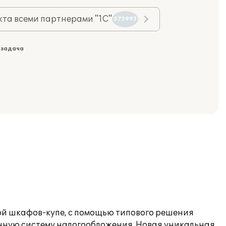
та всеми партнерами "1С"
575993
 задача
ой шкафов-купе, с помощью типового решения
нную систему налогообложения. Новая уникальная