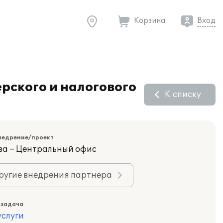
Корзина
Вход
рского и налогового
К списку
недрение/проект
ва – Центральный офис
ругие внедрения партнера
 задача
слуги