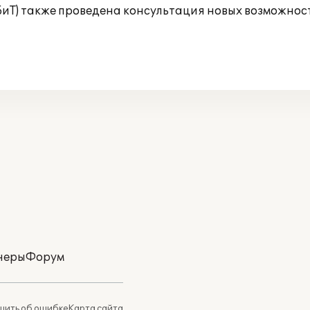
БиТ) также проведена консультация новых возможнос
неры
Форум
ить об ошибке
Карта сайта