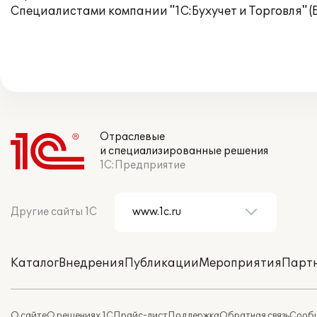
Специалистами компании "1С:Бухучет и Торговля" (
Отраслевые
и специализированные решения
1С:Предприятие
Другие сайты 1С
Каталог
Внедрения
Публикации
Мероприятия
Парт
О сайте
О решениях 1С
Прайс-лист
Поддержка
Обратная связь
Сообщ