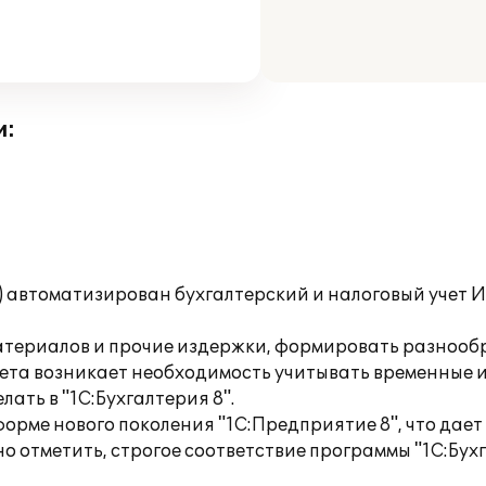
и:
Т) автоматизирован бухгалтерский и налоговый учет
 материалов и прочие издержки, формировать разнооб
учета возникает необходимость учитывать временные 
ать в "1С:Бухгалтерия 8".
орме нового поколения "1С:Предприятие 8", что дае
о отметить, строгое соответствие программы "1С:Бух