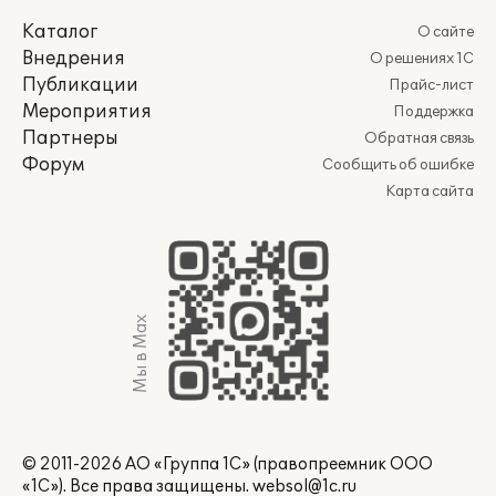
Каталог
О сайте
Внедрения
О решениях 1С
Публикации
Прайс-лист
Мероприятия
Поддержка
Партнеры
Обратная связь
Форум
Сообщить об ошибке
Карта сайта
Мы в Max
© 2011-2026 АО «Группа 1С» (правопреемник ООО
«1С»). Все права защищены.
websol@1c.ru