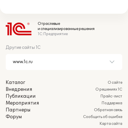
Отраслевые
и специализированные решения
1С:Предприятие
Другие сайты 1С
Каталог
О сайте
Внедрения
О решениях 1С
Публикации
Прайс-лист
Мероприятия
Поддержка
Партнеры
Обратная связь
Форум
Сообщить об ошибке
Карта сайта