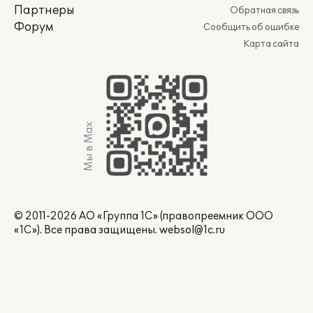
Партнеры
Обратная связь
Форум
Сообщить об ошибке
Карта сайта
Мы в Max
© 2011-2026 АО «Группа 1С» (правопреемник ООО
«1С»). Все права защищены.
websol@1c.ru