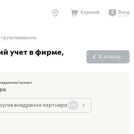
Корзина
Вход
е грузоперевозок
й учет в фирме,
К списку
недрение/проект
ара
ругие внедрения партнера
4763