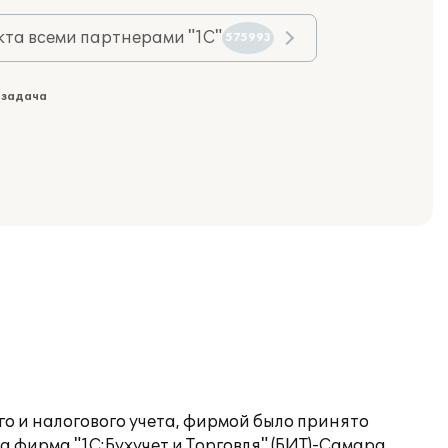
та всеми партнерами "1С"
575993
 задача
го и налогового учета, фирмой было принято
 фирма "1С:Бухучет и Торговля" (БИТ)-Самара.