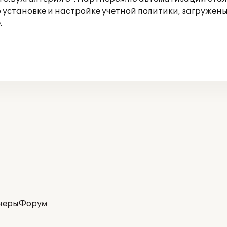
 установке и настройке учетной политики, загружен
.
неры
Форум