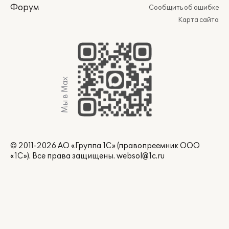
Форум
Сообщить об ошибке
Карта сайта
Мы в Max
© 2011-2026 АО «Группа 1С» (правопреемник ООО
«1С»). Все права защищены.
websol@1c.ru