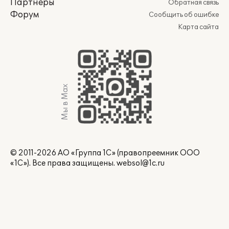
Партнеры
Обратная связь
Форум
Сообщить об ошибке
Карта сайта
Мы в Max
© 2011-2026 АО «Группа 1С» (правопреемник ООО
«1С»). Все права защищены.
websol@1c.ru