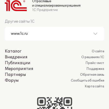
Отраслевые
и специализированные решения
1С:Предприятие
Другие сайты 1С
Каталог
О сайте
Внедрения
О решениях 1С
Публикации
Прайс-лист
Мероприятия
Поддержка
Партнеры
Обратная связь
Форум
Сообщить об ошибке
Карта сайта