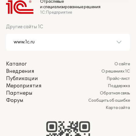
Отраслевые
и специализированные решения
1С:Предприятие
Другие сайты 1С
Каталог
О сайте
Внедрения
О решениях 1С
Публикации
Прайс-лист
Мероприятия
Поддержка
Партнеры
Обратная связь
Форум
Сообщить об ошибке
Карта сайта