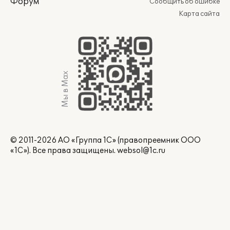
Форум
Сообщить об ошибке
Карта сайта
Мы в Max
© 2011-2026 АО «Группа 1С» (правопреемник ООО
«1С»). Все права защищены.
websol@1c.ru