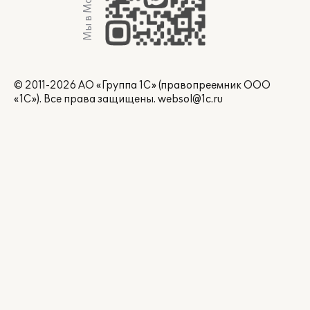
Мы в Max
© 2011-2026 АО «Группа 1С» (правопреемник ООО
«1С»). Все права защищены.
websol@1c.ru