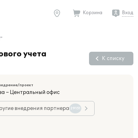
Корзина
Вход
"
ового учета
К списку
недрение/проект
ва – Центральный офис
ругие внедрения партнера
29151