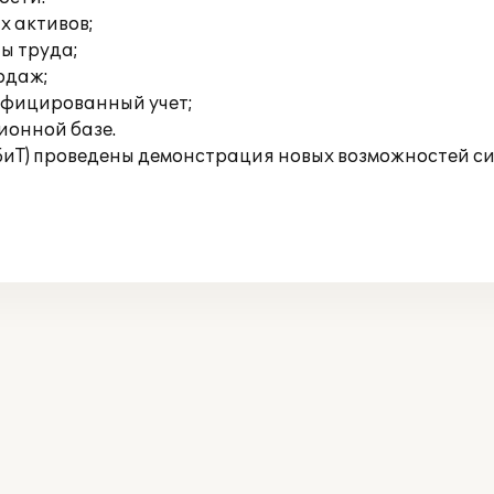
х активов;
ты труда;
родаж;
ифицированный учет;
ионной базе.
БиТ) проведены демонстрация новых возможностей сис