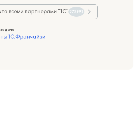
та всеми партнерами "1С"
575993
 задача
оты 1С:Франчайзи