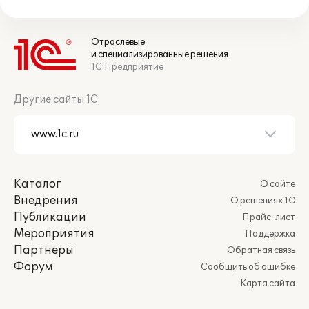
Отраслевые
и специализированные решения
1С:Предприятие
Другие сайты 1С
Каталог
О сайте
Внедрения
О решениях 1С
Публикации
Прайс-лист
Мероприятия
Поддержка
Партнеры
Обратная связь
Форум
Сообщить об ошибке
Карта сайта