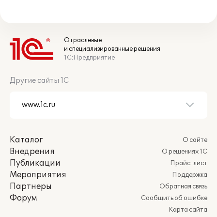
Отраслевые
и специализированные решения
1С:Предприятие
Другие сайты 1С
Каталог
О сайте
Внедрения
О решениях 1С
Публикации
Прайс-лист
Мероприятия
Поддержка
Партнеры
Обратная связь
Форум
Сообщить об ошибке
Карта сайта