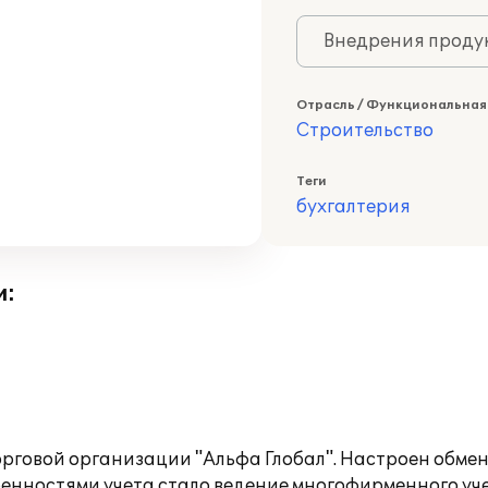
Внедрения продук
Отрасль / Функциональная
Строительство
Теги
бухгалтерия
и:
орговой организации "Альфа Глобал". Настроен обме
енностями учета стало ведение многофирменного уче