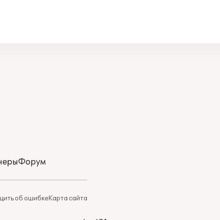
неры
Форум
ить об ошибке
Карта сайта