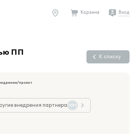
Корзина
Вход
щью ПП
К списку
недрение/проект
ругие внедрения партнера
1283