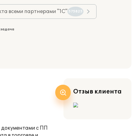
та всеми партнерами "1С"
575825
 задача
Отзыв клиента
н документами с ПП
та в торговле и