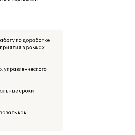
аботу по доработке
дприятия в рамках
о, управленческого
мальные сроки
довать как