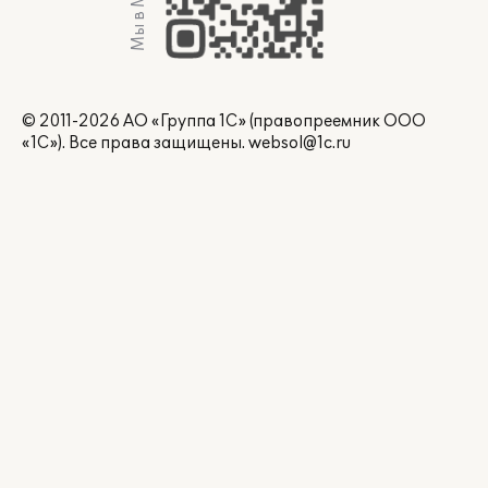
Мы в Max
© 2011-2026 АО «Группа 1С» (правопреемник ООО
«1С»). Все права защищены.
websol@1c.ru