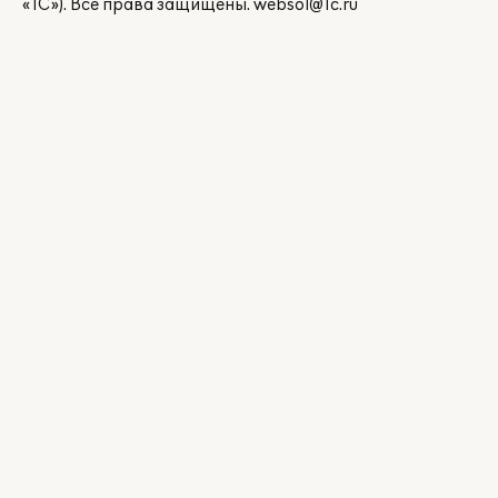
«1С»). Все права защищены.
websol@1c.ru