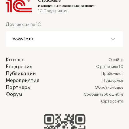
Отраслевые
и специализированные решения
1С:Предприятие
Другие сайты 1С
Каталог
О сайте
Внедрения
О решениях 1С
Публикации
Прайс-лист
Мероприятия
Поддержка
Партнеры
Обратная связь
Форум
Сообщить об ошибке
Карта сайта