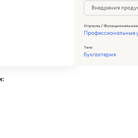
Внедрения продук
Отрасль / Функциональная
Профессиональные у
Теги
бухгалтерия
и: