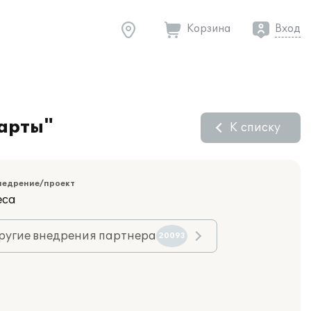
Корзина
Вход
дарты"
К списку
недрение/проект
еса
ругие внедрения партнера
20093