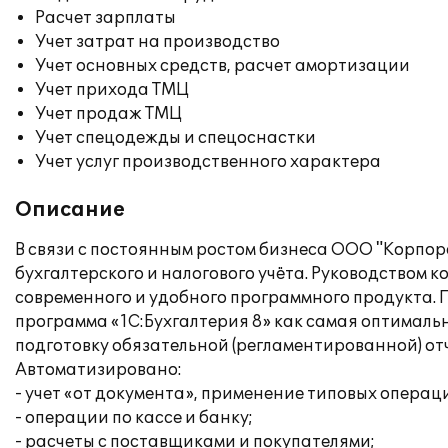
Расчет зарплаты
Учет затрат на производство
Учет основных средств, расчет амортизации
Учет прихода ТМЦ
Учет продаж ТМЦ
Учет спецодежды и спецоснастки
Учет услуг производственного характера
Описание
В связи с постоянным ростом бизнеса ООО "Корпор
бухгалтерского и налогового учёта. Руководством
современного и удобного программного продукта. 
программа «1С:Бухгалтерия 8» как самая оптималь
подготовку обязательной (регламентированной) от
Автоматизировано:
- учет «от документа», применение типовых операц
- операции по кассе и банку;
- расчеты с поставщиками и покупателями;