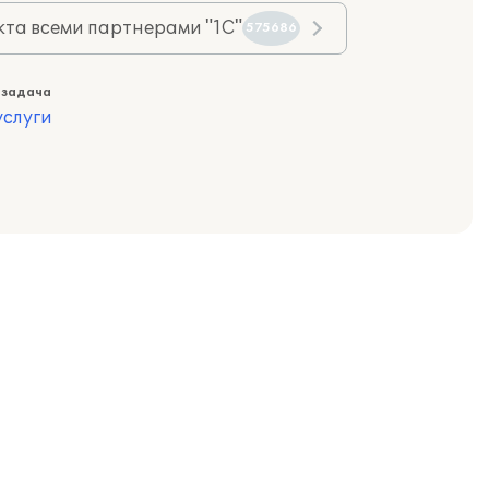
та всеми партнерами "1С"
575686
 задача
слуги