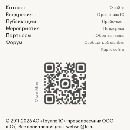
Каталог
О сайте
Внедрения
О решениях 1С
Публикации
Прайс-лист
Мероприятия
Поддержка
Партнеры
Обратная связь
Форум
Сообщить об ошибке
Карта сайта
Мы в Max
© 2011-2026 АО «Группа 1С» (правопреемник ООО
«1С»). Все права защищены.
websol@1c.ru