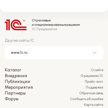
Отраслевые
и специализированные решения
1С:Предприятие
Другие сайты 1С
Каталог
О сайте
Внедрения
О решениях 1С
Публикации
Прайс-лист
Мероприятия
Поддержка
Партнеры
Обратная связь
Форум
Сообщить об ошибке
Карта сайта