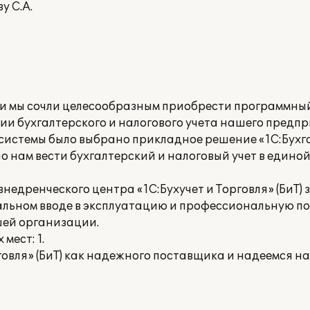
у С.А.
и мы сочли целесообразным приобрести программны
ии бухгалтерского и налогового учета нашего предпр
системы было выбрано прикладное решение «1С:Бухга
о нам вести бухгалтерский и налоговый учет в един
едренческого центра «1С:Бухучет и Торговля» (БиТ) 
льном вводе в эксплуатацию и профессиональную по
шей организации.
мест: 1.
говля» (БиТ) как надежного поставщика и надеемся н