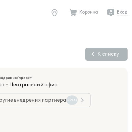
Корзина
Вход
К списку
недрение/проект
ва – Центральный офис
ругие внедрения партнера
29151