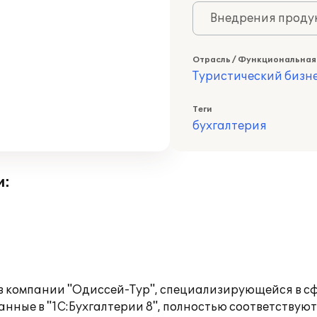
Внедрения продук
Отрасль / Функциональная
Туристический бизн
Теги
бухгалтерия
и:
в компании "Одиссей-Тур", специализирующейся в сф
анные в "1С:Бухгалтерии 8", полностью соответствую