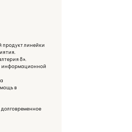
й продукт линейки
иятия.
лтерия 8».
ой информационной
за
мощь в
а долговременное