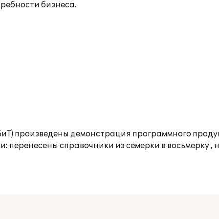
требности бизнеса.
БиТ) произведены демонстрация программного продук
: перенесены справочники из семерки в восьмерку , 