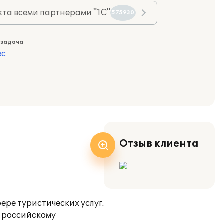
та всеми партнерами "1С"
575930
 задача
ес
Отзыв клиента
ере туристических услуг.
т российскому