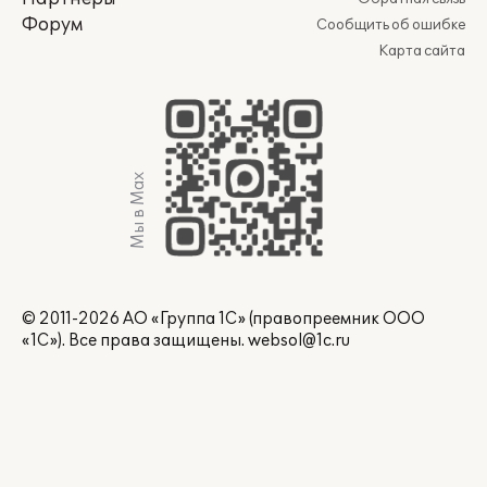
Форум
Сообщить об ошибке
Карта сайта
Мы в Max
© 2011-2026 АО «Группа 1С» (правопреемник ООО
«1С»). Все права защищены.
websol@1c.ru