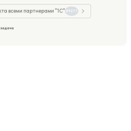
та всеми партнерами "1С"
89277
 задача