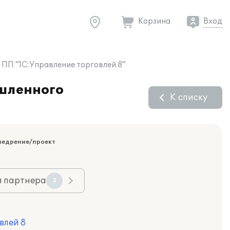
Корзина
Вход
ПП "1С:Управление торговлей 8"
шленного
К списку
недрение/проект
я партнера
3
влей 8