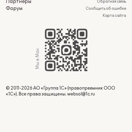
Партнеры
Обратная связь
Форум
Сообщить об ошибке
Карта сайта
Мы в Max
© 2011-2026 АО «Группа 1С» (правопреемник ООО
«1С»). Все права защищены.
websol@1c.ru