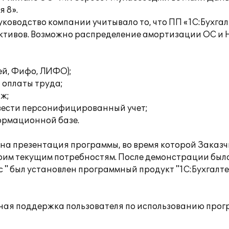
 8».
оводство компании учитывало то, что ПП «1С:Бухгал
активов. Возможно распределение амортизации ОС и 
ей, Фифо, ЛИФО);
 оплаты труда;
аж;
вести персонифицированный учет;
формационной базе.
а презентация программы, во время которой Заказч
оим текущим потребностям. После демонстрации был
" был установлен программный продукт "1С:Бухгалте
ная поддержка пользователя по использованию прог