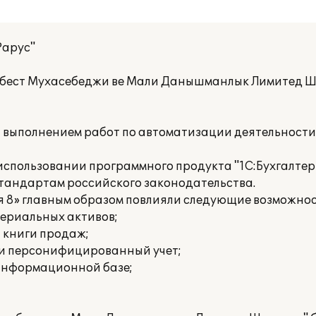
Рарус"
бест Мухасебеджи ве Мали Данышманлык Лимитед Ш
а выполнением работ по автоматизации деятельност
пользовании программного продукта "1С:Бухгалтери
стандартам российского законодательства.
я 8» главным образом повлияли следующие возможнос
териальных активов;
и книги продаж;
 и персонифицированный учет;
 информационной базе;