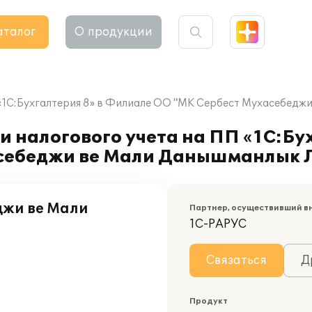
аталог
О продукции
П «1С:Бухгалтерия 8» в Филиале ОО "МК Сербест Мухасебед
 налогового учета на ПП «1С:Бух
себеджи ве Мали Данышманлык 
джи ве Мали
Партнер, осуществивший в
1С-РАРУС
Связаться
Д
Продукт