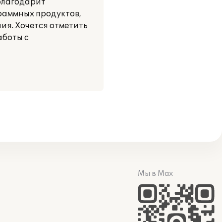
благодарит
раммных продуктов,
ия. Хочется отметить
аботы с
Мы в Max