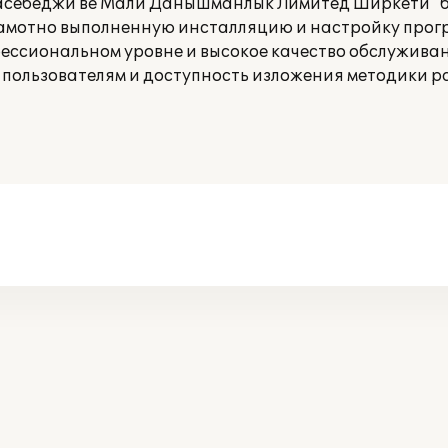
асебеджи ве Мали Данышманлык Лимитед Ширкети" 
рамотно выполненную инсталляцию и настройку прог
ссиональном уровне и высокое качество обслуживан
пользователям и доступность изложения методики р