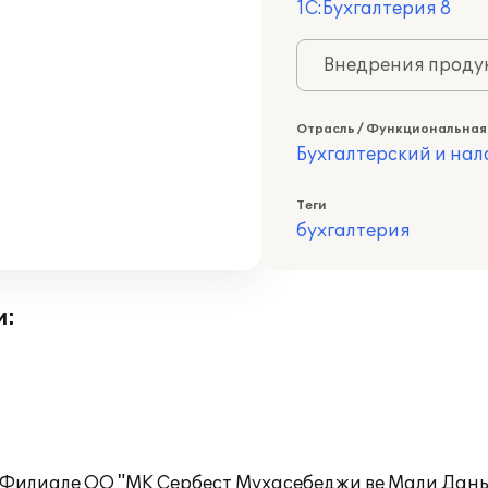
1С:Бухгалтерия 8
Внедрения продук
Отрасль / Функциональная
Бухгалтерский и нал
Теги
бухгалтерия
и:
 в Филиале ОО "МК Сербест Мухасебеджи ве Мали Да