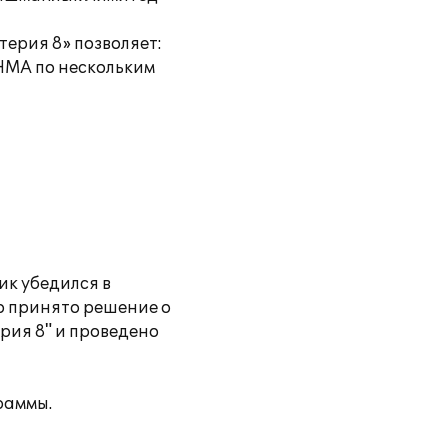
терия 8» позволяет:
НМА по нескольким
ик убедился в
о принято решение о
рия 8" и проведено
раммы.