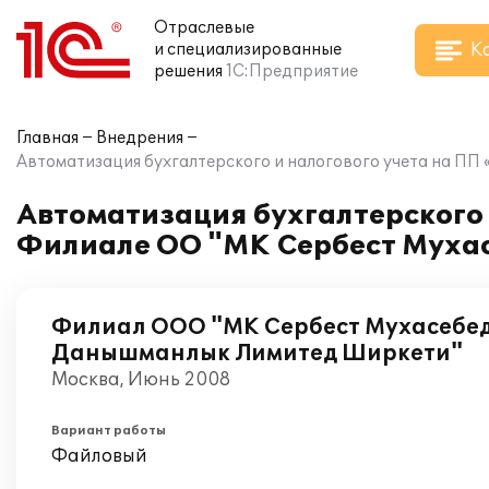
Отраслевые
К
и специализированные
решения
1С:Предприятие
Главная
Внедрения
Автоматизация бухгалтерского и налогового учета на П
Автоматизация бухгалтерского и
Филиале ОО "МК Сербест Муха
Филиал ООО "МК Сербест Мухасебе
Данышманлык Лимитед Ширкети"
Москва, Июнь 2008
Вариант работы
Файловый