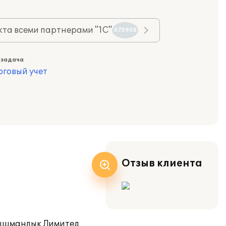
та всеми партнерами "1С"
575930
 задача
оговый учет
Отзыв клиента
нышманлык Лимитед