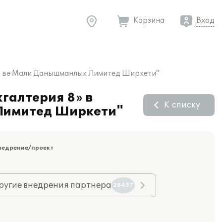
Корзина
Вход
жи ве Мали Данышманлык Лимитед Ширкети"
галтерия 8» в
К списку
Лимитед Ширкети"
недрение/проект
ругие внедрения партнера
28457