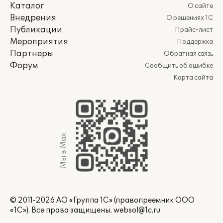
Каталог
О сайте
Внедрения
О решениях 1С
Публикации
Прайс-лист
Мероприятия
Поддержка
Партнеры
Обратная связь
Форум
Сообщить об ошибке
Карта сайта
Мы в Max
© 2011-2026 АО «Группа 1С» (правопреемник ООО
«1С»). Все права защищены.
websol@1c.ru