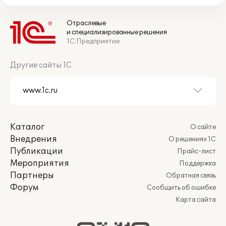
Отраслевые
и специализированные решения
1С:Предприятие
Другие сайты 1С
Каталог
О сайте
Внедрения
О решениях 1С
Публикации
Прайс-лист
Мероприятия
Поддержка
Партнеры
Обратная связь
Форум
Сообщить об ошибке
Карта сайта