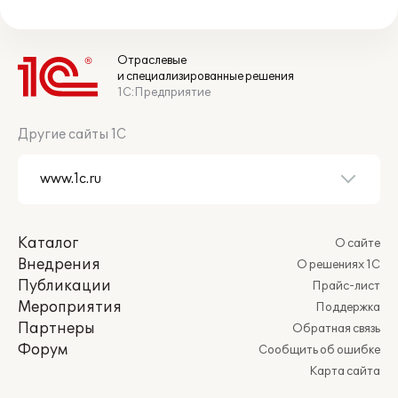
Отраслевые
и специализированные решения
1С:Предприятие
Другие сайты 1С
Каталог
О сайте
Внедрения
О решениях 1С
Публикации
Прайс-лист
Мероприятия
Поддержка
Партнеры
Обратная связь
Форум
Сообщить об ошибке
Карта сайта