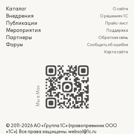
Каталог
О сайте
Внедрения
О решениях 1С
Публикации
Прайс-лист
Мероприятия
Поддержка
Партнеры
Обратная связь
Форум
Сообщить об ошибке
Карта сайта
Мы в Max
© 2011-2026 АО «Группа 1С» (правопреемник ООО
«1С»). Все права защищены.
websol@1c.ru