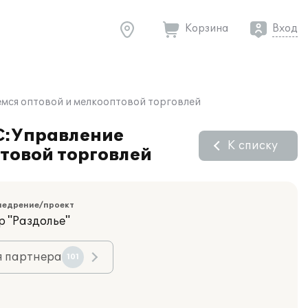
Корзина
Вход
емся оптовой и мелкооптовой торговлей
С:Управление
К списку
товой торговлей
недрение/проект
р "Раздолье"
я партнера
101