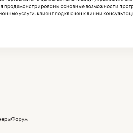
ния продемонстрированы основные возможности прог
онные услуги, клиент подключен к линии консультац
неры
Форум