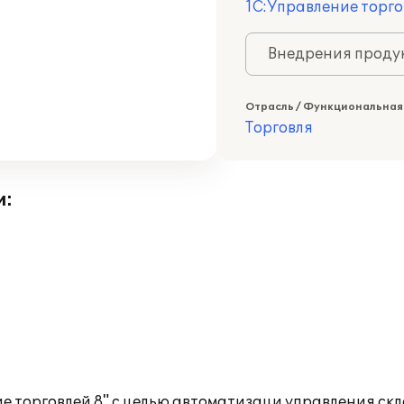
1С:Управление торго
Внедрения продук
Отрасль / Функциональная
Торговля
и:
е торговлей 8" с целью автоматизаци управления с