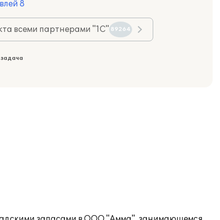
влей 8
та всеми партнерами "1С"
89264
 задача
кладскими запасами в ООО "Амма", занимающемся