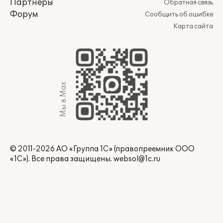
Партнеры
Обратная связь
Форум
Сообщить об ошибке
Карта сайта
Мы в Max
© 2011-2026 АО «Группа 1С» (правопреемник ООО
«1С»). Все права защищены.
websol@1c.ru