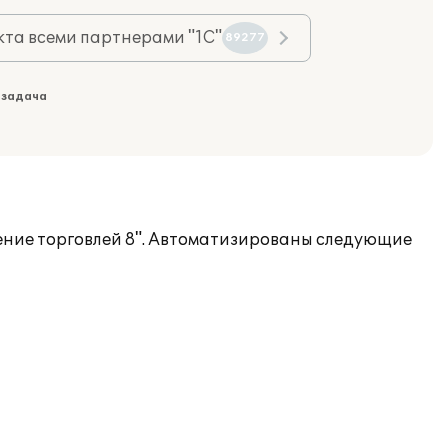
та всеми партнерами "1С"
89277
 задача
ение торговлей 8". Автоматизированы следующие