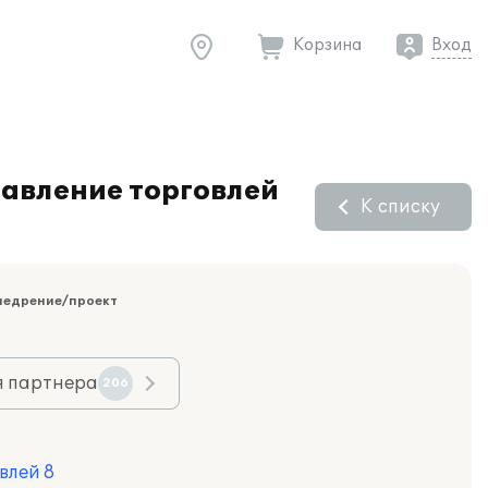
Корзина
Вход
авление торговлей
К списку
недрение/проект
я партнера
206
влей 8