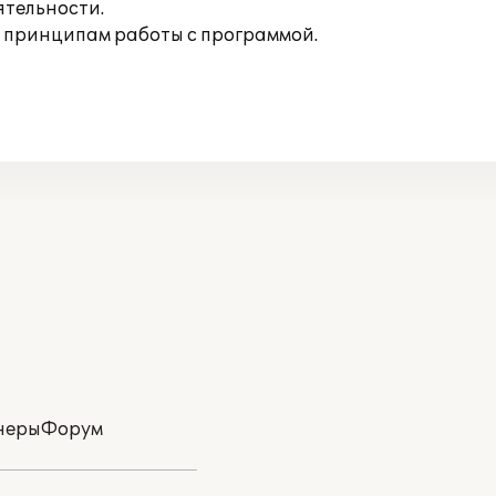
ятельности.
 принципам работы с программой.
неры
Форум