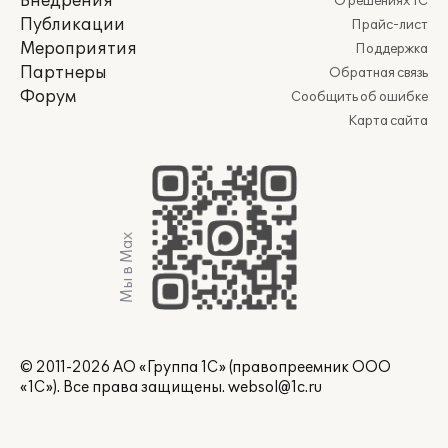
Внедрения
О решениях 1С
Публикации
Прайс-лист
Мероприятия
Поддержка
Партнеры
Обратная связь
Форум
Сообщить об ошибке
Карта сайта
Мы в Max
© 2011-2026 АО «Группа 1С» (правопреемник ООО
«1С»). Все права защищены.
websol@1c.ru