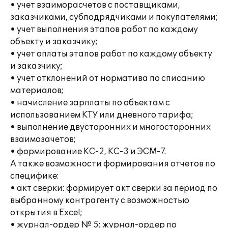
• учет взаиморасчетов с поставщиками,
заказчиками, субподрядчиками и покупателями;
• учет выполнения этапов работ по каждому
объекту и заказчику;
• учет оплаты этапов работ по каждому объекту
и заказчику;
• учет отклонений от норматива по списанию
материалов;
• начисление зарплаты по объектам с
использованием КТУ или дневного тарифа;
• выполнение двусторонних и многосторонних
взаимозачетов;
• формирование КС-2, КС-3 и ЭСМ-7.
А также возможности формирования отчетов по
специфике:
• акт сверки: формирует акт сверки за период по
выбранному контрагенту с возможностью
открытия в Excel;
• журнал-ордер № 5: журнал-ордер по