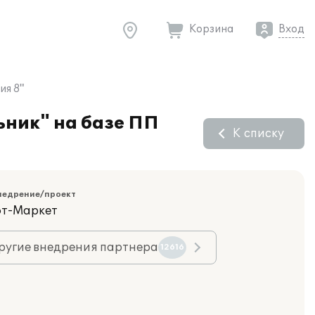
Корзина
Вход
ия 8"
ьник" на базе ПП
К списку
недрение/проект
фт-Маркет
ругие внедрения партнера
12616