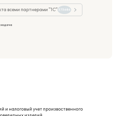
та всеми партнерами "1С"
575686
 задача
й и налоговый учет произвоственного
 ювелирных изделий.