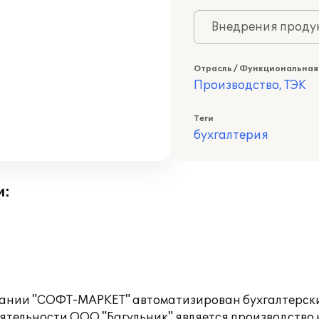
Внедрения продук
Отрасль / Функциональная
Производство, ТЭК
Теги
бухгалтерия
и:
мпании "СОФТ-МАРКЕТ" автоматизирован бухгалтерски
ятельности ООО "Багульник" является производство