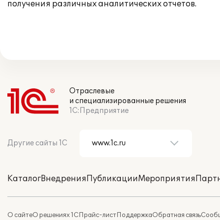
получения различных аналитических отчетов.
Отраслевые
и специализированные решения
1С:Предприятие
Другие сайты 1С
Каталог
Внедрения
Публикации
Мероприятия
Парт
О сайте
О решениях 1С
Прайс-лист
Поддержка
Обратная связь
Сообщ