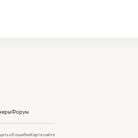
неры
Форум
ить об ошибке
Карта сайта