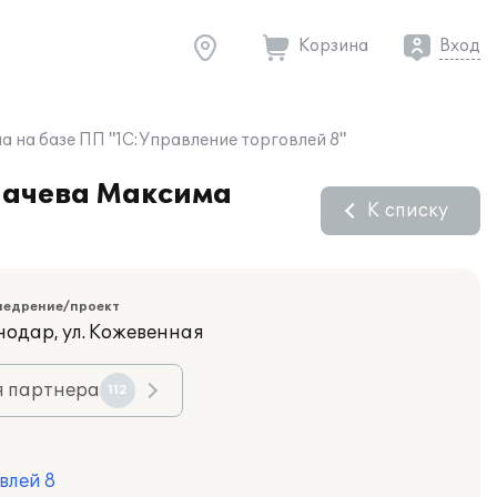
Корзина
Вход
 на базе ПП "1С:Управление торговлей 8"
лачева Максима
К списку
недрение/проект
нодар, ул. Кожевенная
я партнера
112
влей 8