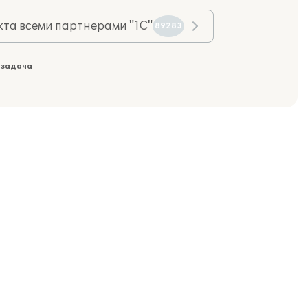
та всеми партнерами "1С"
89283
 задача