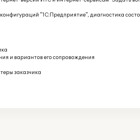
тернет-версии ИТС и интернет-сервисам "Задать воп
 конфигураций "1С:Предприятие", диагностика сост
ика
ния и вариантов его сопровождения
ютеры заказчика