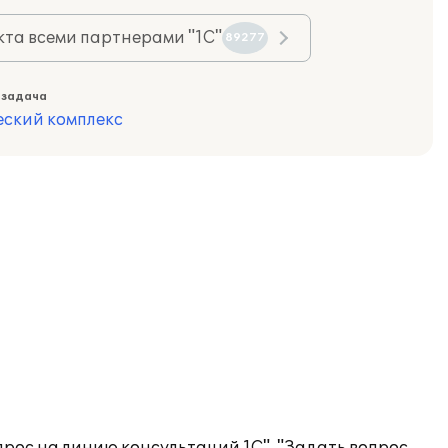
та всеми партнерами "1С"
89277
 задача
еский комплекс