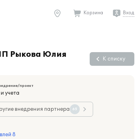
Корзина
Вход
 ИП Рыкова Юлия
К списку
недрение/проект
и учета
ругие внедрения партнера
65
влей 8