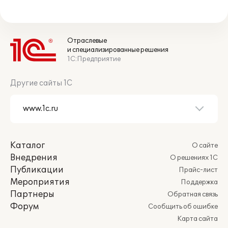
Отраслевые
и специализированные решения
1С:Предприятие
Другие сайты 1С
Каталог
О сайте
Внедрения
О решениях 1С
Публикации
Прайс-лист
Мероприятия
Поддержка
Партнеры
Обратная связь
Форум
Сообщить об ошибке
Карта сайта